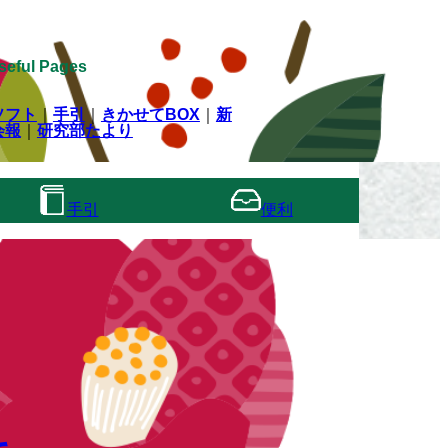
seful Pages
ソフト
｜
手引
｜
きかせてBOX
｜
新
会報
｜
研究部たより
手引
便利