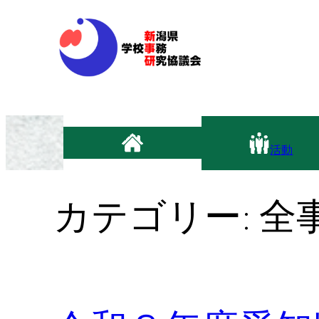
内
容
を
ス
キ
ッ
プ
活動
カテゴリー:
全